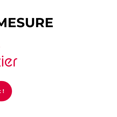
MESURE
,
ier
 !