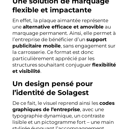
Une solution de marquage
flexible et impactante
En effet, la plaque aimantée représente
une
alternative efficace et amovible
au
marquage permanent. Ainsi, elle permet à
l’entreprise de bénéficier d’un
support
publicitaire mobile
, sans engagement sur
la carrosserie. Ce format est donc
particulièrement apprécié par les
structures souhaitant conjuguer
flexibilité
et visibilité
.
Un design pensé pour
l’identité de Solagest
De ce fait, le visuel reprend ainsi les
codes
graphiques de l’entreprise
, avec une
typographie dynamique, un contraste
lisible et un pictogramme fort – une main
stylisée évoquant l’accompagnement.