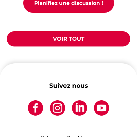
Planifiez une discussion !
VOIR TOUT
Suivez nous



