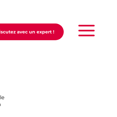
iscutez avec un expert !
le
n